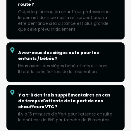
route ?
Oui, si le planning du chauffeur professionnel
le permet dans ce cas là un surcout pourra
être demandé si la distance est plus grande
que celle prévu initialement.
Avez-vous des sièges auto pour les
enfants / bébés ?
Nous avons des sièges bébé et réhausseurs.
Il faut le spécifier lors de la réservation.
Y a t-il des frais supplémentaires en cas
de temps d'attente de la part de nos
chauffeurs VTC ?
Il y a 15 minutes d’offert pour l’attente ensuite
le coût est de 15€ par tranche de 15 minutes.