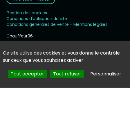
Gestion des cookies
Conditions d'utilisation du site
Conditions générales de vente - Mentions légales
Chauffeur06
22 Allée des palombes. Maure Vieil
Ce site utilise des cookies et vous donne le contrôle
06210
Mandelieu-la-Napoule
sur ceux que vous souhaitez activer
France
Téléphone :
06 68 15 84 97
Tout accepter
Tout refuser
Personnaliser
Email :
info@chauffeur06.com
Réservez votre prochaine
course dès maintenant !