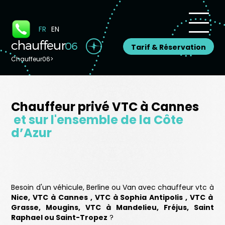
Panneau de gestion des cookies
FR
EN
Tarif & Réservation
Chauffeur06
>
Chauffeur privé VTC à Cannes
et sur l'ensemble de la Côte
d’Azur
Besoin d'un véhicule, Berline ou Van avec chauffeur vtc à
Nice,
VTC à Cannes
,
VTC à Sophia Antipolis
,
VTC à
Grasse
, Mougins,
VTC à Mandelieu
, Fréjus, Saint
Raphael ou Saint-Tropez
?