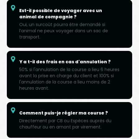
Est-il possible de voyager avec un
animal de compagnie ?
Oui, un surcoût pourra être demandé si
l’animal ne peux voyager dans un sac de
transport.
Y a t-il des frais en cas d'annulation ?
50% si l'annulation de la course a lieu 6 heures
avant la prise en charge du client et 100% si
l'annulation de la course a lieu moins de 2
heures avant.
Comment puis-je régler ma course ?
Directement par CB ou Espèces auprès du
chauffeur ou en amont par virement.