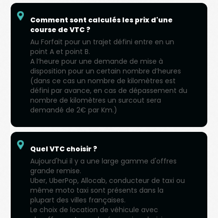
Comment sont calculés les prix d'une
course de VTC ?
Au Forfait pour un trajet défini entre en un
point A et point B.
A l’heure pour une demande de mise à
disposition pour un certain nombre d’heures
(dans ce cas un nombre de kilomètres est
défini par avance, en cas de dépassement du
nombre de kilomètres un surcout sera
demandé de 2€ par Km.)
Quel VTC choisir ?
Aujourd'hui il y a une large gamme d'offres
grande remise.
Uber, UberPop, Allocab, conducteur de taxi ou
même moto taxi sont présents dans la
plupart des villes françaises.
Le choix de location de véhicule avec