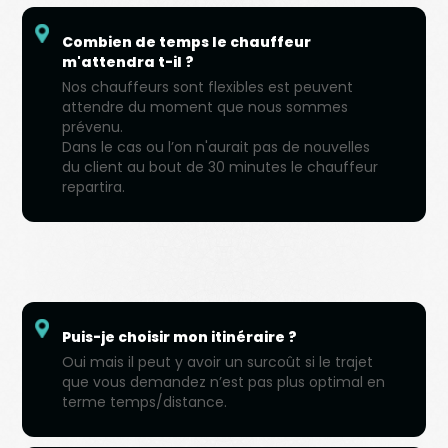
Combien de temps le chauffeur
m'attendra t-il ?
Nos chauffeurs sont flexibles est peuvent
attendre du moment que nous sommes
prévenu.
Dans le cas ou l’on n'aurait pas de nouvelles
du client au bout de 30 minutes le chauffeur
repartira.
Puis-je choisir mon itinéraire ?
Oui mais il peut y avoir un surcoût si le trajet
que vous demandez n’est pas plus optimal en
terme temps/distance.