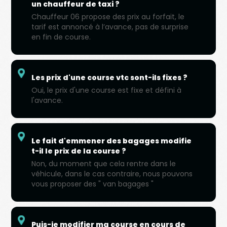
un chauffeur de taxi ?
Chauffeur 06 propose des prix au forfait, le
tarif est annoncé à l’avance, pas de surprise
en fin de course.
Les prix d'une course vtc sont-ils fixes ?
Oui, le prix d'une course est fixe et défini à
l'avance.
Le fait d'emmener des bagages modifie
t-il le prix de la course ?
Non, du moment que cela rentre dans le
véhicule, dans le cas contraire, nous pouvons
vous proposer des " van bagages "
Puis-je modifier ma course en cours de