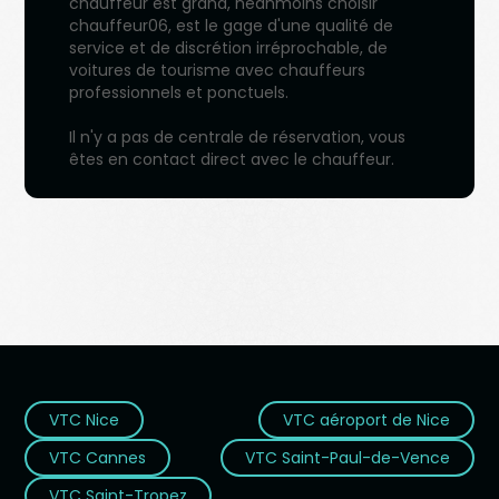
chauffeur est grand, néanmoins choisir
chauffeur06, est le gage d'une qualité de
service et de discrétion irréprochable, de
voitures de tourisme avec chauffeurs
professionnels et ponctuels.
Il n'y a pas de centrale de réservation, vous
êtes en contact direct avec le chauffeur.
VTC Nice
VTC aéroport de Nice
VTC Cannes
VTC Saint-Paul-de-Vence
VTC Saint-Tropez